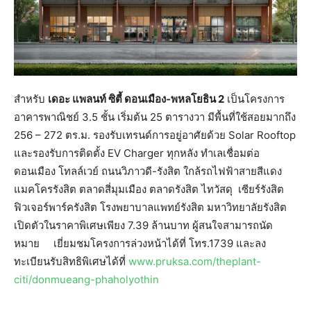
สำหรับ
เดอะ แพลนท์ ซิตี้ ดอนเมือง-พหลโยธิน
2
เป็นโครงการ
อาคารพาณิชย์ 3.5 ชั้น เริ่มต้น 25 ตารางวา มีพื้นที่ใช้สอยมากถึง
256 – 272 ตร.ม. รองรับเทรนด์การอยู่อาศัยด้วย Solar Rooftop
และรองรับการติดตั้ง EV Charger ทุกหลัง ทำเลเชื่อมต่อ
ดอนเมือง โทลล์เวย์ ถนนวิภาวดี-รังสิต ใกล้รถไฟฟ้าสายสีแดง
แมคโครรังสิต ตลาดสี่มุมเมือง ตลาดรังสิต ไทวัสดุ เซียร์รังสิต
ฟิวเจอร์พาร์ครังสิต โรงพยาบาลแพทย์รังสิต มหาวิทยาลัยรังสิต
เปิดตัวในราคาพิเศษเพียง 7.39 ล้านบาท ผู้สนใจสามารถนัด
หมาย เยี่ยมชมโครงการล่วงหน้าได้ที่ โทร.1739 และลง
ทะเบียนรับสิทธิพิเศษได้ที่
www.pruksa.com/theplant-
citi/donmueang-phaholyothin