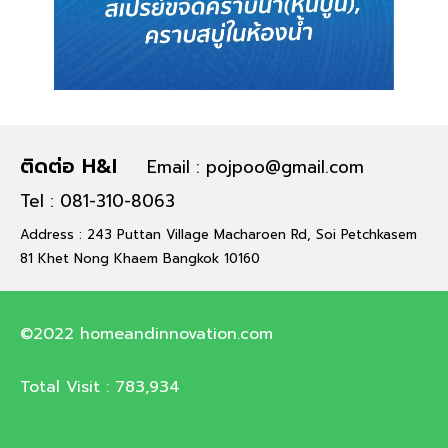
ติดต่อ H&I
Email : pojpoo@gmail.com
Tel : 081-310-8063
Address : 243 Puttan Village Macharoen Rd, Soi Petchkasem
81 Khet Nong Khaem Bangkok 10160
©2022 homeandinnovation.com
Total Visit :
783,934