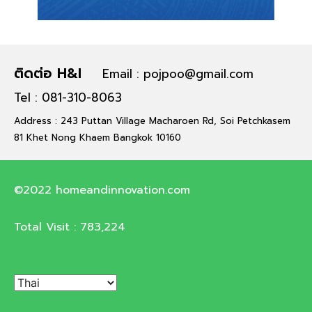
ติดต่อ H&I
Email : pojpoo@gmail.com
Tel : 081-310-8063
Address : 243 Puttan Village Macharoen Rd, Soi Petchkasem
81 Khet Nong Khaem Bangkok 10160
©2022 homeandinnovation.com
Total Visit :
783,224