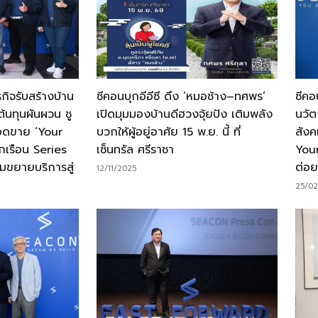
ิจรับสร้างบ้าน
ซีคอนบุกอีอีซี ดึง ‘หมอช้าง–ทศพร’
ซีคอ
ต้นทุนผันผวน ชู
เปิดมุมมองบ้านดีฮวงจุ้ยปัง เติมพลัง
นวัต
อดขาย ‘Your
บวกให้ผู้อยู่อาศัย 15 พ.ย. นี้ ที่
สังค
เรือน Series
เซ็นทรัล ศรีราชา
Your
ขยายบริการสู่
ต่อย
12/11/2025
25/02