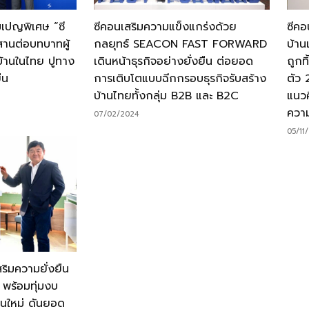
มเปญพิเศษ “ซี
ซีคอนเสริมความแข็งแกร่งด้วย
ซีคอ
สานต่อบทบาทผู้
กลยุทธ์ SEACON FAST FORWARD
บ้าน
งบ้านในไทย ปูทาง
เดินหน้าธุรกิจอย่างยั่งยืน ต่อยอด
ถูกท
ืน
การเติบโตแบบฉีกกรอบธุรกิจรับสร้าง
ตัว 
บ้านไทยทั้งกลุ่ม B2B และ B2C
แนวค
ความ
07/02/2024
05/11
ริมความยั่งยืน
 พร้อมทุ่มงบ
นใหม่ ดันยอด