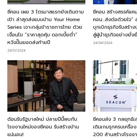
ซีคอน เผย 3 ไตรมาสแรกยังเดินตาม
ซีคอน สร้างสรรค์แค
เป้า ล่าสุดส่งแบบบ้าน Your Home
คอน…ส่งต่อด้วยใจ” 
Series เจาะกลุ่มข้าราชการไทย ด้วย
บุกเบิกธุรกิจรับสร้า
เงื่อนไข “ราคาสุดคุ้ม ดอกเบี้ยต่ำ”
สู่ผู้นำธุรกิจอย่างยั่งย
หวังปั๊มยอดส่งท้ายปี
24/04/2024
26/11/2024
ต้อนรับรัฐบาลใหม่ ปลายปีนี้พบกับ
ซีคอนส่ง 3 กลยุทธ์เส
โรงงานใหม่ของซีคอน รับสร้างบ้าน
เดินเกมรุกครบเครื่อง
แน่นอน!
200 ล้านสร้างโรงงา