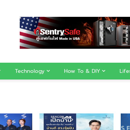
Technology
How To & DIY
Life