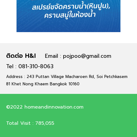
ติดต่อ H&I
Email : pojpoo@gmail.com
Tel : 081-310-8063
Address : 243 Puttan Village Macharoen Rd, Soi Petchkasem
81 Khet Nong Khaem Bangkok 10160
©2022 homeandinnovation.com
Total Visit :
785,055