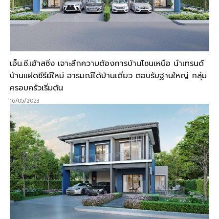
เอ็น.ซี.เฮ้าสซิ่ง เจาะลึกความต้องการบ้านโซนเหนือ นำเทรนด์
บ้านแฝดซีรีย์ใหม่ อารมณ์ได้บ้านเดี่ยว ตอบรับฐานใหญ่ กลุ่ม
ครอบครัวเริ่มต้น
16/05/2023