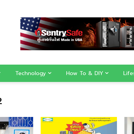
Technology
How To & DIY
Life
2