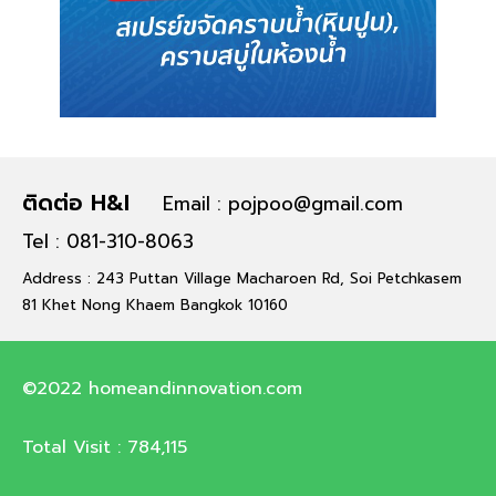
ติดต่อ H&I
Email : pojpoo@gmail.com
Tel : 081-310-8063
Address : 243 Puttan Village Macharoen Rd, Soi Petchkasem
81 Khet Nong Khaem Bangkok 10160
©2022 homeandinnovation.com
Total Visit :
784,115