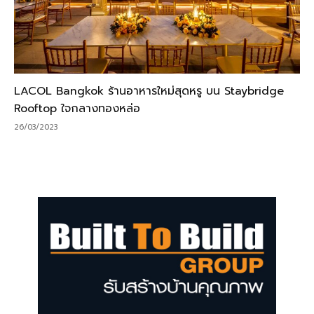
LACOL Bangkok ร้านอาหารใหม่สุดหรู บน Staybridge
Rooftop ใจกลางทองหล่อ
26/03/2023