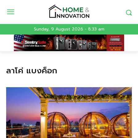
Sunday, 9 August 2026 - 8:33 am
ลาโค่ แบงค็อก