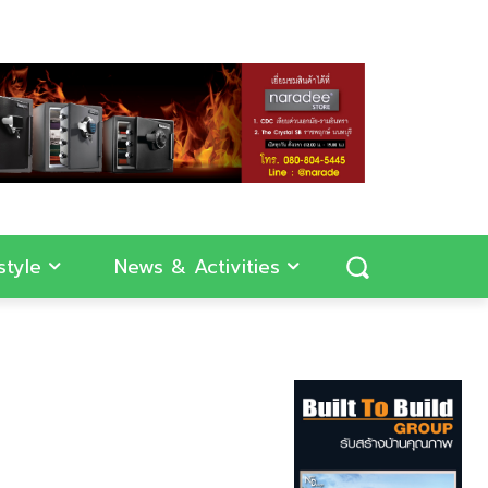
style
News & Activities