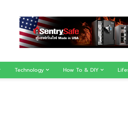
Technology
How To & DIY
Life