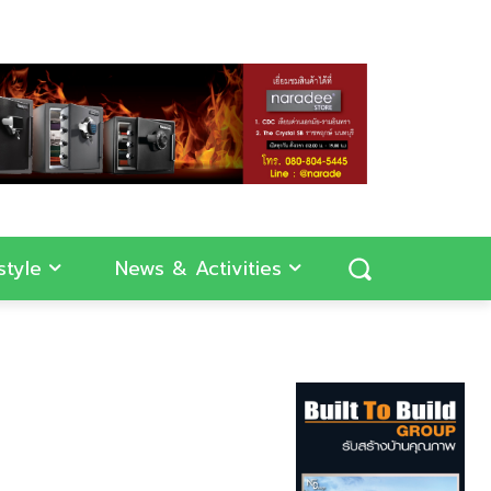
style
News & Activities