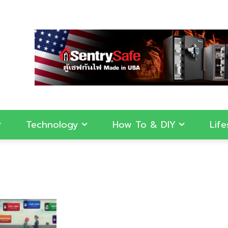
Technology
How To & DIY
Life