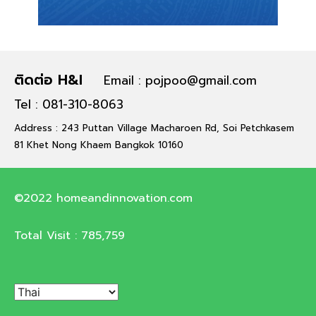
ติดต่อ H&I
Email : pojpoo@gmail.com
Tel : 081-310-8063
Address : 243 Puttan Village Macharoen Rd, Soi Petchkasem
81 Khet Nong Khaem Bangkok 10160
©2022 homeandinnovation.com
Total Visit :
785,759