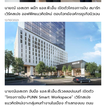
นายณ์ เอสเตท ผนึก แอล.พี.เอ็น เปิดตัวโครงการปัน สมาร์ท
เวิร์คสเปซ ออฟฟิศแนวคิดใหม่ ตอบโจทย์องค์กรธุรกิจนิวเจน
12/10/2023
นายณ์เอสเตท จับมือ แอล.พี.เอ็น.ดีเวลลอปเมนท์ เปิดตัว
“โครงการปัน-PUNN Smart Workspace” เวิร์กสเปซ
แนวคิดใหม่เจาะกลุ่มคนทำงานในเมือง ทำเลทองบน ถนน