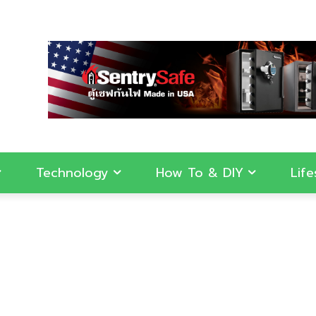
Technology
How To & DIY
Life