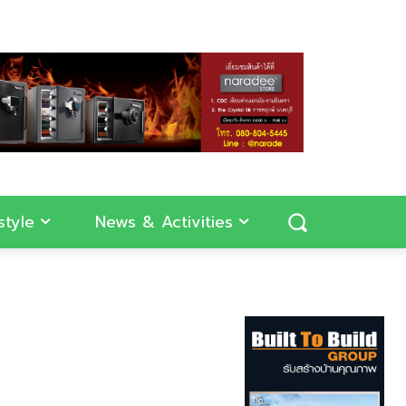
style
News & Activities