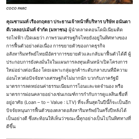
COCO PARC
คุณชานนท์ เรืองกฤตยา ประธานเจ้าหน้าที่บริหาร บริษัท อนันดา
ดีเวลลอปเม้นท์ จำกัด (มหาชน)
ผู้นำตลาดคอนโดมิเนียมติด
รถไฟฟ้า เปิดเผยว่า ภาพรวมเศรษฐกิจไทยยังอยู่ในทิศทางของ
การฟื้นตัวอย่างต่อเนื่อง การขยายตัวของภาคธุรกิจ
อสังหาริมทรัพย์ไทยมีอัตราการขยายตัวและกลับมาฟื้นตัวได้ดี ผู้
ประกอบการยังคงมั่นใจในแผนการลงทุนเดินหน้าเปิดโครงการ
ใหม่อย่างต่อเนื่อง โดยเฉพาะกลุ่มลูกค้าระดับกลางบนที่มีความ
อ่อนไหวต่อปัจจัยทางเศรษฐกิจไม่มากนัก บวกกับภาครัฐมี
มาตรการลดหย่อนค่าธรรมเนียมการโอนและจดจำนอง หรือ
มาตรการผ่อนคลายอย่างเช่นเกณฑ์การกำกับการดูแลสินเชื่อที่
อยู่อาศัย (Loan – to – Value : LTV) ที่จะสิ้นสุดในปีนี้ก็จะเป็นอีก
ปัจจัยหนุนการฟื้นตัวของตลาดอสังหาริมทรัพย์ในครึ่งปีหลังได้
เป็นอย่างดี ซึ่งสะท้อนให้เห็นว่าขณะนี้ทุกอย่างเป็นไปในทิศทางที่
ดีขึ้น