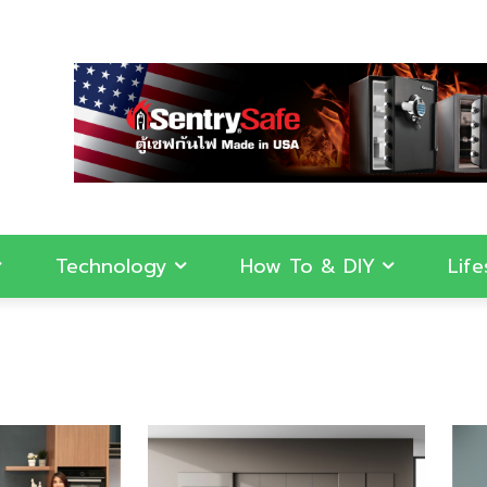
Technology
How To & DIY
Life