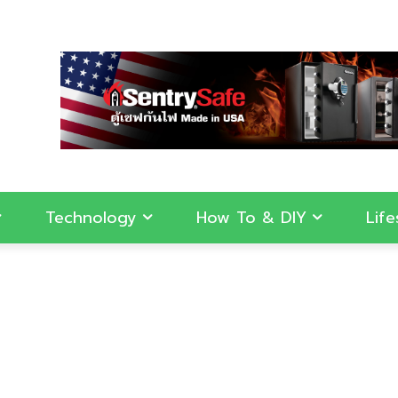
Technology
How To & DIY
Life