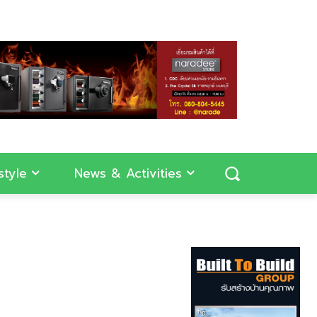
style
News & Activities