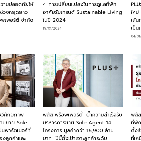
ความปลอดภัยให้
4 การเปลี่ยนแปลงในการดูแลที่พัก
PLUS
ในช่วงหยุดยาว
อาศัยรับเทรนด์ Sustainable Living
ใหม่
พเพอร์ตี้ จำกัด
ในปี 2024
เส้
เป็นเ
19/01/2024
04/01
โชว์ศักยภาพ
พลัส พร็อพเพอร์ตี้ ย้ำความสำเร็จรับ
พลัส
รงานขาย Sole
บริหารการขาย Sole Agent 14
ที่พ
พาร์ตเนอร์ที่
โครงการ มูลค่ากว่า 16,900 ล้าน
ตั้ง
องลูกค้าและ
บาท ปีนี้ตั้งเป้าเจาะลูกค้าระดับ
ที่เห