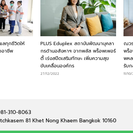
แลทุกชีวิตให้
PLUS Eduplex สถาบันพัฒนาบุคลา
ณวรา
ออาชีพ
กรด้านอสังหาฯ จากพลัส พร็อพเพอร์
พร็อ
ตี้ เร่งสปีดเสริมทักษะ เพิ่มความสุข
พหล
ขับเคลื่อนองค์กร
รับก
27/12/2022
11/10
 081-310-8063
 Petchkasem 81 Khet Nong Khaem Bangkok 10160