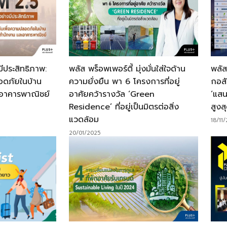
ีประสิทธิภาพ:
พลัส พร็อพเพอร์ตี้ มุ่งมั่นใส่ใจด้าน
พลัส
อดภัยในบ้าน
ความยั่งยืน พา 6 โครงการที่อยู่
กอสั
อาคารพาณิชย์
อาศัยคว้ารางวัล ‘Green
‘แสน
Residence’ ที่อยู่เป็นมิตรต่อสิ่ง
สูงส
แวดล้อม
18/11
20/01/2025