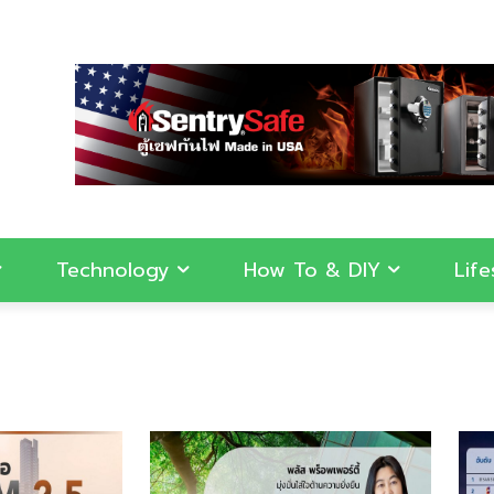
Technology
How To & DIY
Life